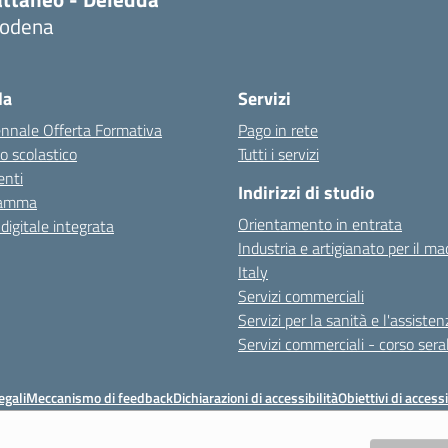
odena
la
Servizi
ennale Offerta Formativa
Pago in rete
o scolastico
Tutti i servizi
nti
Indirizzi di studio
ramma
Orientamento in entrata
 digitale integrata
Industria e artigianato per il ma
Italy
Servizi commerciali
Servizi per la sanità e l'assisten
Servizi commerciali - corso sera
egali
Meccanismo di feedback
Dichiarazioni di accessibilità
Obiettivi di accessi