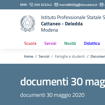
Vai ai contenuti
MIM
-
059 353242
-
morc08000g@istruzione.it
-
Vai al menu di navigazione
Vai al footer
Istituto Professionale Statale
Cattaneo - Deledda
Modena
Scuola
Servizi
Novità
Didattica
Home
Servizi
Famiglie e studenti
Documen
documenti 30 mag
documenti 30 maggio 2020