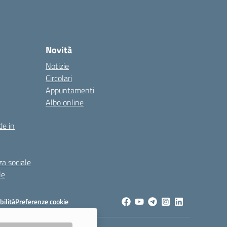
Novità
Notizie
Circolari
Appuntamenti
Albo online
de in
za sociale
le
bilità
Preferenze cookie