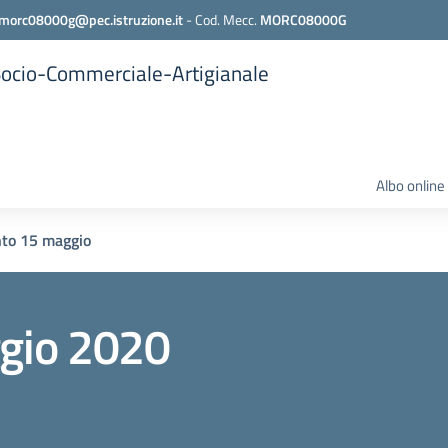
morc08000g@pec.istruzione.it
-
Cod. Mecc.
MORC08000G
 Socio-Commerciale-Artigianale
Albo online
to 15 maggio
gio 2020