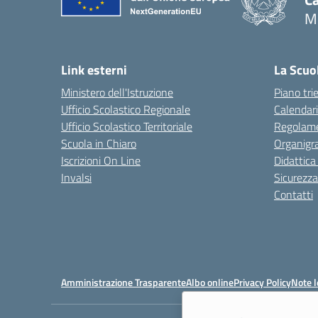
M
Link esterni
La Scuo
Ministero dell'Istruzione
Piano tri
Ufficio Scolastico Regionale
Calendari
Ufficio Scolastico Territoriale
Regolame
Scuola in Chiaro
Organig
Iscrizioni On Line
Didattica
Invalsi
Sicurezza
Contatti
Amministrazione Trasparente
Albo online
Privacy Policy
Note l