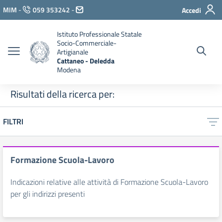
Vai ai contenuti
MIM
-
059 353242
-
Accedi
Vai al menu di navigazione
Vai al footer
Istituto Professionale Statale
Socio-Commerciale-
Artigianale
Cattaneo - Deledda
Modena
Risultati della ricerca per:
FILTRI
Formazione Scuola-Lavoro
Indicazioni relative alle attività di Formazione Scuola-Lavoro
per gli indirizzi presenti