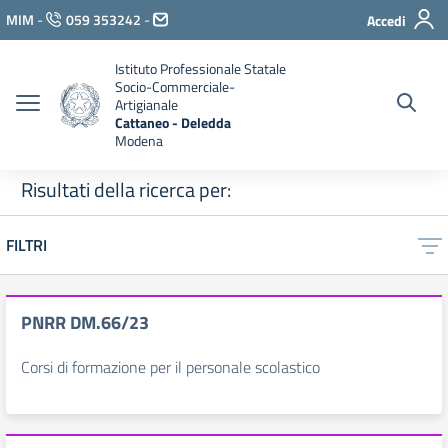
Vai ai contenuti
MIM
-
059 353242
-
Accedi
Vai al menu di navigazione
Vai al footer
Istituto Professionale Statale
Socio-Commerciale-
Artigianale
Cattaneo - Deledda
Modena
Risultati della ricerca per:
FILTRI
PNRR DM.66/23
Corsi di formazione per il personale scolastico