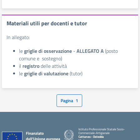
Materiali utili per docenti e tutor
In allegato:
le
griglie di osservazione
-
ALLEGATO A
(posto
comune e sostegno)
il
registro
delle attività
le
griglie di valutazione
(tutor)
Pagina
1
Istituto Professionale Statale Socio-
Commerciale-Artigianale
Cattaneo - Deledda