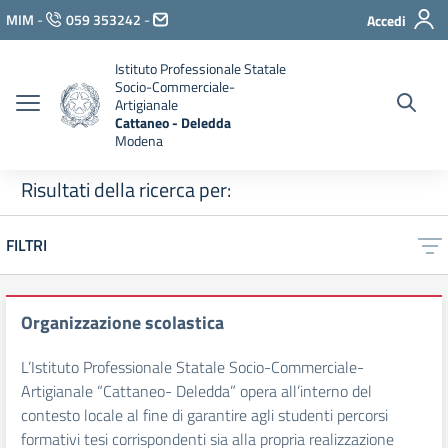
Vai ai contenuti
MIM
-
059 353242
-
Accedi
Vai al menu di navigazione
Vai al footer
Istituto Professionale Statale
Socio-Commerciale-
Artigianale
Cattaneo - Deledda
Modena
Risultati della ricerca per:
FILTRI
Organizzazione scolastica
L’Istituto Professionale Statale Socio-Commerciale-
Artigianale “Cattaneo- Deledda” opera all’interno del
contesto locale al fine di garantire agli studenti percorsi
formativi tesi corrispondenti sia alla propria realizzazione