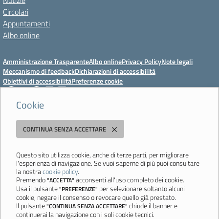
Notizie
Circolari
Appuntamenti
Albo online
Amministrazione Trasparente
Albo online
Privacy Policy
Note legali
Meccanismo di feedback
Dichiarazioni di accessibilità
Obiettivi di accessibilità
Preferenze cookie
Cookie
Istituto Professionale Statale Socio-Commerciale-Artigianale "Cattaneo -
CONTINUA SENZA ACCETTARE
Deledda"
Strada degli Schiocchi, 110 - 41124 Modena - Tel. 059 353242 - Fax 059
351005 - Email:
morc08000g@istruzione.it
- PEC:
Questo sito utilizza cookie, anche di terze parti, per migliorare
l'esperienza di navigazione. Se vuoi saperne di più puoi consultare
morc08000g@pec.istruzione.it
la nostra
cookie policy
.
Codice meccanografico: MORC08000G - C.F. 94177200360
Premendo
acconsenti all'uso completo dei cookie.
"ACCETTA"
Usa il pulsante
per selezionare soltanto alcuni
"PREFERENZE"
Ultimo aggiornamento: Mercoledì, 29 Luglio 2026 ore 10:08
cookie, negare il consenso o revocare quello già prestato.
Il pulsante
chiude il banner e
"CONTINUA SENZA ACCETTARE"
continuerai la navigazione con i soli cookie tecnici.