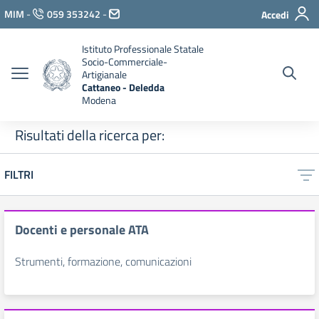
Vai ai contenuti
MIM
-
059 353242
-
Accedi
Vai al menu di navigazione
Vai al footer
Istituto Professionale Statale
Socio-Commerciale-
Artigianale
Cattaneo - Deledda
Modena
Risultati della ricerca per:
FILTRI
Docenti e personale ATA
Strumenti, formazione, comunicazioni