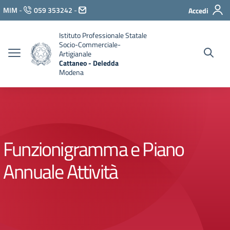
Vai ai contenuti
MIM
-
059 353242
-
Accedi
Vai al menu di navigazione
Vai al footer
Istituto Professionale Statale
Socio-Commerciale-
Artigianale
Cattaneo - Deledda
Modena
Funzionigramma e Piano
Annuale Attività