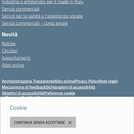
Industria e artigianato per il made in Italy
Servizi commerciali
Servizi per la sanità e l'assistenza sociale
Servizi commerciali - corso serale
Novità
Notizie
Circolari
Appuntamenti
Albo online
Amministrazione Trasparente
Albo online
Privacy Policy
Note legali
Meccanismo di feedback
Dichiarazioni di accessibilità
Obiettivi di accessibilità
Preferenze cookie
Cookie
Istituto Professionale Statale Socio-Commerciale-Artigianale "Cattaneo -
CONTINUA SENZA ACCETTARE
Deledda"
Strada degli Schiocchi, 110 - 41124 Modena - Tel. 059 353242 - Fax 059