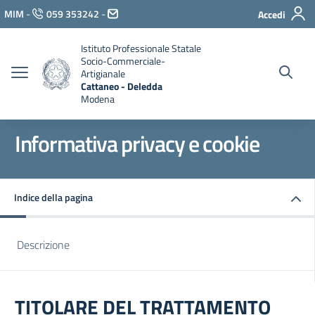
Vai ai contenuti
MIM
-
059 353242
-
Accedi
Vai al menu di navigazione
Vai al footer
Istituto Professionale Statale
Socio-Commerciale-
Artigianale
Cattaneo - Deledda
Modena
Informativa privacy e cookie
Indice della pagina
Descrizione
TITOLARE DEL TRATTAMENTO