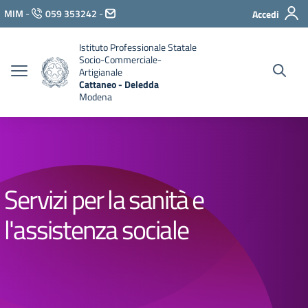
Vai ai contenuti
MIM
-
059 353242
-
Accedi
Vai al menu di navigazione
Vai al footer
Istituto Professionale Statale
Socio-Commerciale-
Artigianale
Cattaneo - Deledda
Modena
Servizi per la sanità e
l'assistenza sociale