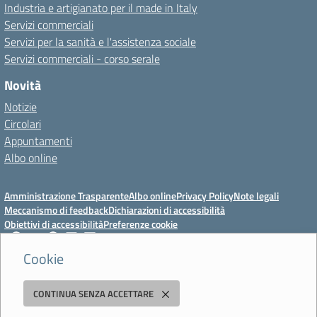
Industria e artigianato per il made in Italy
Servizi commerciali
Servizi per la sanità e l'assistenza sociale
Servizi commerciali - corso serale
Novità
Notizie
Circolari
Appuntamenti
Albo online
Amministrazione Trasparente
Albo online
Privacy Policy
Note legali
Meccanismo di feedback
Dichiarazioni di accessibilità
Obiettivi di accessibilità
Preferenze cookie
Cookie
Istituto Professionale Statale Socio-Commerciale-Artigianale "Cattaneo -
CONTINUA SENZA ACCETTARE
Deledda"
Strada degli Schiocchi, 110 - 41124 Modena - Tel. 059 353242 - Fax 059