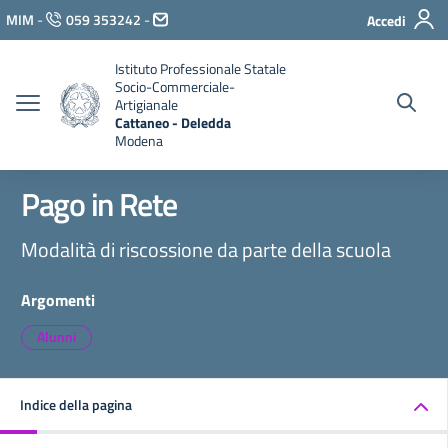
Vai ai contenuti
MIM
-
059 353242
-
Accedi
Vai al menu di navigazione
Vai al footer
Istituto Professionale Statale
Socio-Commerciale-
Artigianale
Cattaneo - Deledda
Modena
Pago in Rete
Modalità di riscossione da parte della scuola
Argomenti
Alunni
Indice della pagina