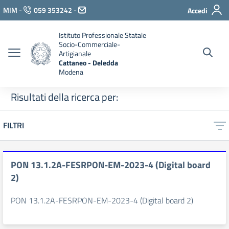
Vai ai contenuti
MIM
-
059 353242
-
Accedi
Vai al menu di navigazione
Vai al footer
Istituto Professionale Statale
Socio-Commerciale-
Artigianale
Cattaneo - Deledda
Modena
Risultati della ricerca per:
FILTRI
PON 13.1.2A-FESRPON-EM-2023-4 (Digital board
2)
PON 13.1.2A-FESRPON-EM-2023-4 (Digital board 2)