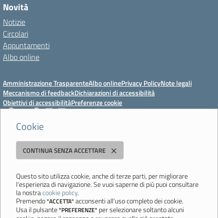
Novità
Notizie
Circolari
Appuntamenti
Albo online
Amministrazione Trasparente
Albo online
Privacy Policy
Note legali
Meccanismo di feedback
Dichiarazioni di accessibilità
Obiettivi di accessibilità
Preferenze cookie
Cookie
Istituto Professionale Statale Socio-Commerciale-Artigianale "Cattaneo -
CONTINUA SENZA ACCETTARE
Deledda"
Strada degli Schiocchi, 110 - 41124 Modena - Tel. 059 353242 - Fax 059
351005 - Email:
morc08000g@istruzione.it
- PEC:
Questo sito utilizza cookie, anche di terze parti, per migliorare
l'esperienza di navigazione. Se vuoi saperne di più puoi consultare
morc08000g@pec.istruzione.it
la nostra
cookie policy
.
Codice meccanografico: MORC08000G - C.F. 94177200360
Premendo
acconsenti all'uso completo dei cookie.
"ACCETTA"
Usa il pulsante
per selezionare soltanto alcuni
"PREFERENZE"
Ultimo aggiornamento: Mercoledì, 29 Luglio 2026 ore 10:08