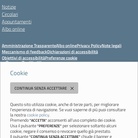
Notizie
Circolari
Appuntamenti
Albo online
Amministrazione Trasparente
Albo online
Privacy Policy
Note legali
Meccanismo di feedback
Dichiarazioni di accessibilità
Obiettivi di accessibilità
Preferenze cookie
Cookie
Istituto Professionale Statale Socio-Commerciale-Artigianale "Cattaneo -
CONTINUA SENZA ACCETTARE
Deledda"
Strada degli Schiocchi, 110 - 41124 Modena - Tel. 059 353242 - Fax 059
351005 - Email:
morc08000g@istruzione.it
- PEC:
Questo sito utilizza cookie, anche di terze parti, per migliorare
l'esperienza di navigazione. Se vuoi saperne di più puoi consultare
morc08000g@pec.istruzione.it
la nostra
cookie policy
.
Codice meccanografico: MORC08000G - C.F. 94177200360
Premendo
acconsenti all'uso completo dei cookie.
"ACCETTA"
Usa il pulsante
per selezionare soltanto alcuni
"PREFERENZE"
Ultimo aggiornamento: Mercoledì, 29 Luglio 2026 ore 10:08
cookie, negare il consenso o revocare quello già prestato.
Il pulsante
chiude il banner e
"CONTINUA SENZA ACCETTARE"