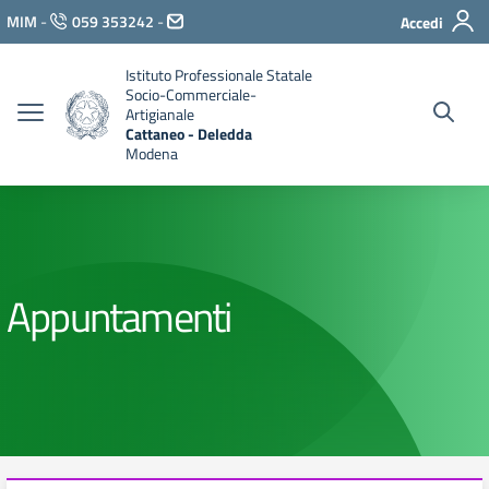
Vai ai contenuti
MIM
-
059 353242
-
Accedi
Vai al menu di navigazione
Vai al footer
Istituto Professionale Statale
Socio-Commerciale-
Artigianale
Cattaneo - Deledda
Modena
Appuntamenti