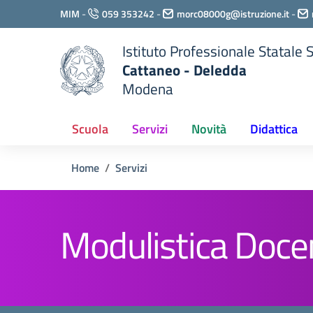
Vai ai contenuti
MIM
-
059 353242
-
morc08000g@istruzione.it
-
Vai al menu di navigazione
Vai al footer
Istituto Professionale Statale
Cattaneo - Deledda
Modena
Scuola
Servizi
Novità
Didattica
Home
Servizi
Modulistica Doce