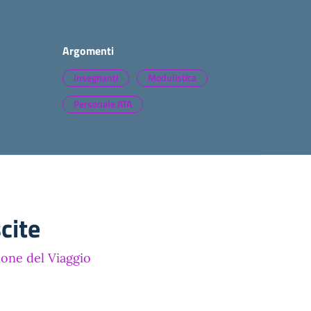
Argomenti
Insegnanti
Modulistica
Personale ATA
cite
ione del Viaggio