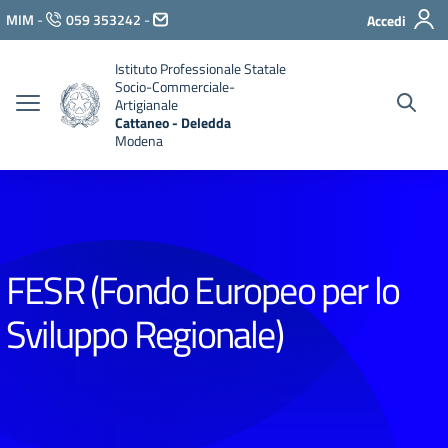
Vai ai contenuti
MIM
-
059 353242
-
Accedi
Vai al menu di navigazione
Vai al footer
Istituto Professionale Statale
Socio-Commerciale-
Artigianale
Cattaneo - Deledda
Modena
FESR (Fondo Europeo per lo
Sviluppo Regionale)