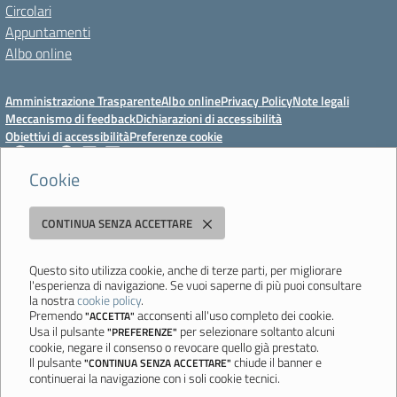
Circolari
Appuntamenti
Albo online
Amministrazione Trasparente
Albo online
Privacy Policy
Note legali
Meccanismo di feedback
Dichiarazioni di accessibilità
Obiettivi di accessibilità
Preferenze cookie
Cookie
Istituto Professionale Statale Socio-Commerciale-Artigianale "Cattaneo -
CONTINUA SENZA ACCETTARE
Deledda"
Strada degli Schiocchi, 110 - 41124 Modena - Tel. 059 353242 - Fax 059
351005 - Email:
morc08000g@istruzione.it
- PEC:
Questo sito utilizza cookie, anche di terze parti, per migliorare
l'esperienza di navigazione. Se vuoi saperne di più puoi consultare
morc08000g@pec.istruzione.it
la nostra
cookie policy
.
Codice meccanografico: MORC08000G - C.F. 94177200360
Premendo
acconsenti all'uso completo dei cookie.
"ACCETTA"
Usa il pulsante
per selezionare soltanto alcuni
"PREFERENZE"
Ultimo aggiornamento: Mercoledì, 29 Luglio 2026 ore 10:08
cookie, negare il consenso o revocare quello già prestato.
Il pulsante
chiude il banner e
"CONTINUA SENZA ACCETTARE"
continuerai la navigazione con i soli cookie tecnici.
Sito realizzato da
Aitec.it