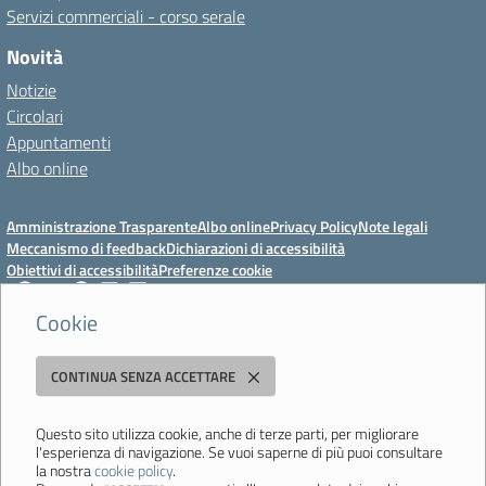
Servizi commerciali - corso serale
Novità
Notizie
Circolari
Appuntamenti
Albo online
Amministrazione Trasparente
Albo online
Privacy Policy
Note legali
Meccanismo di feedback
Dichiarazioni di accessibilità
Obiettivi di accessibilità
Preferenze cookie
Cookie
Istituto Professionale Statale Socio-Commerciale-Artigianale "Cattaneo -
CONTINUA SENZA ACCETTARE
Deledda"
Strada degli Schiocchi, 110 - 41124 Modena - Tel. 059 353242 - Fax 059
351005 - Email:
morc08000g@istruzione.it
- PEC:
Questo sito utilizza cookie, anche di terze parti, per migliorare
l'esperienza di navigazione. Se vuoi saperne di più puoi consultare
morc08000g@pec.istruzione.it
la nostra
cookie policy
.
Codice meccanografico: MORC08000G - C.F. 94177200360