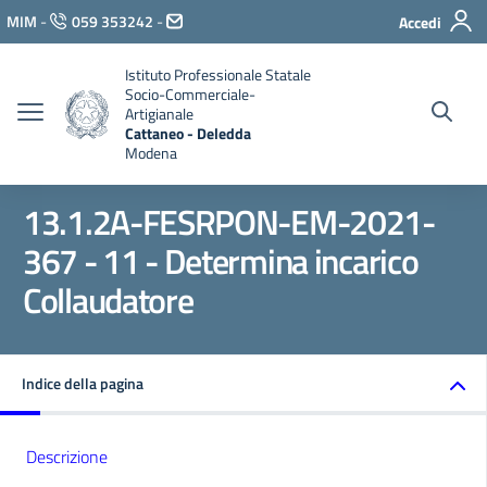
Vai ai contenuti
MIM
-
059 353242
-
Accedi
Vai al menu di navigazione
Vai al footer
Istituto Professionale Statale
Socio-Commerciale-
Artigianale
Cattaneo - Deledda
Modena
13.1.2A-FESRPON-EM-2021-
367 - 11 - Determina incarico
Collaudatore
Indice della pagina
Descrizione