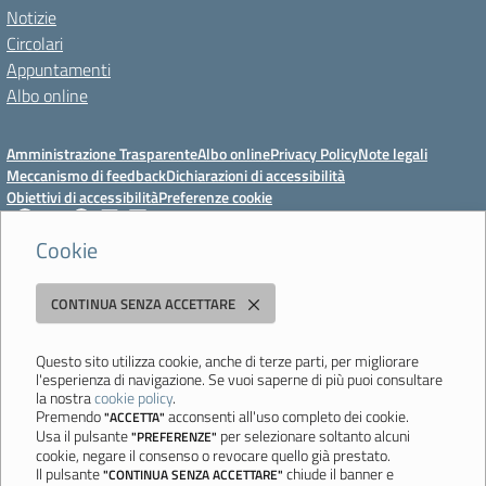
Notizie
Circolari
Appuntamenti
Albo online
Amministrazione Trasparente
Albo online
Privacy Policy
Note legali
Meccanismo di feedback
Dichiarazioni di accessibilità
Obiettivi di accessibilità
Preferenze cookie
Cookie
Istituto Professionale Statale Socio-Commerciale-Artigianale "Cattaneo -
CONTINUA SENZA ACCETTARE
Deledda"
Strada degli Schiocchi, 110 - 41124 Modena - Tel. 059 353242 - Fax 059
351005 - Email:
morc08000g@istruzione.it
- PEC:
Questo sito utilizza cookie, anche di terze parti, per migliorare
l'esperienza di navigazione. Se vuoi saperne di più puoi consultare
morc08000g@pec.istruzione.it
la nostra
cookie policy
.
Codice meccanografico: MORC08000G - C.F. 94177200360
Premendo
acconsenti all'uso completo dei cookie.
"ACCETTA"
Usa il pulsante
per selezionare soltanto alcuni
"PREFERENZE"
Ultimo aggiornamento: Mercoledì, 29 Luglio 2026 ore 10:08
cookie, negare il consenso o revocare quello già prestato.
Il pulsante
chiude il banner e
"CONTINUA SENZA ACCETTARE"