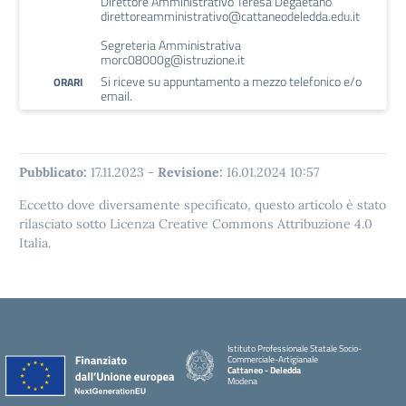
Direttore Amministrativo Teresa Degaetano
direttoreamministrativo@cattaneodeledda.edu.it
Segreteria Amministrativa
morc08000g@istruzione.it
Si riceve su appuntamento a mezzo telefonico e/o
ORARI
email.
Pubblicato:
17.11.2023
-
Revisione:
16.01.2024 10:57
Eccetto dove diversamente specificato, questo articolo è stato
rilasciato sotto Licenza Creative Commons Attribuzione 4.0
Italia.
Istituto Professionale Statale Socio-
Commerciale-Artigianale
Cattaneo - Deledda
Modena