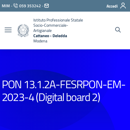
Vai ai contenuti
MIM
-
059 353242
-
Accedi
Vai al menu di navigazione
Vai al footer
Istituto Professionale Statale
Socio-Commerciale-
Artigianale
Cattaneo - Deledda
Modena
PON 13.1.2A-FESRPON-EM-
2023-4 (Digital board 2)