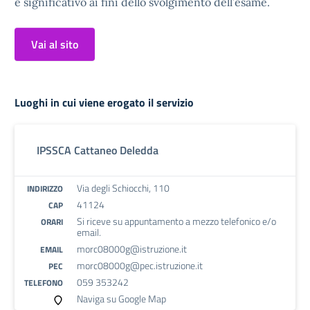
e significativo ai fini dello svolgimento dell’esame.
Vai al sito
Luoghi in cui viene erogato il servizio
IPSSCA Cattaneo Deledda
Via degli Schiocchi, 110
INDIRIZZO
41124
CAP
Si riceve su appuntamento a mezzo telefonico e/o
ORARI
email.
morc08000g@istruzione.it
EMAIL
morc08000g@pec.istruzione.it
PEC
059 353242
TELEFONO
Naviga su Google Map