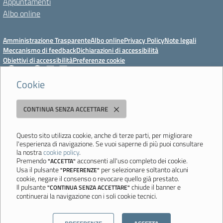
Appuntamenti
Albo online
Amministrazione Trasparente
Albo online
Privacy Policy
Note legali
Meccanismo di feedback
Dichiarazioni di accessibilità
Obiettivi di accessibilità
Preferenze cookie
Cookie
Istituto Professionale Statale Socio-Commerciale-Artigianale "Cattaneo -
CONTINUA SENZA ACCETTARE
Deledda"
Strada degli Schiocchi, 110 - 41124 Modena - Tel. 059 353242 - Fax 059
351005 - Email:
morc08000g@istruzione.it
- PEC:
Questo sito utilizza cookie, anche di terze parti, per migliorare
l'esperienza di navigazione. Se vuoi saperne di più puoi consultare
morc08000g@pec.istruzione.it
la nostra
cookie policy
.
Codice meccanografico: MORC08000G - C.F. 94177200360
Premendo
acconsenti all'uso completo dei cookie.
"ACCETTA"
Usa il pulsante
per selezionare soltanto alcuni
"PREFERENZE"
Ultimo aggiornamento: Mercoledì, 29 Luglio 2026 ore 10:08
cookie, negare il consenso o revocare quello già prestato.
Il pulsante
chiude il banner e
"CONTINUA SENZA ACCETTARE"
continuerai la navigazione con i soli cookie tecnici.
Sito realizzato da
Aitec.it