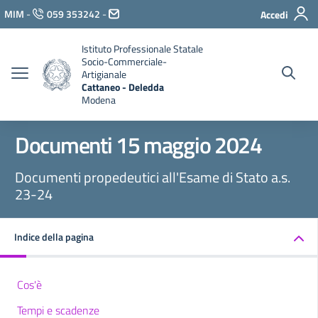
Vai ai contenuti
MIM
-
059 353242
-
Accedi
Vai al menu di navigazione
Vai al footer
Istituto Professionale Statale
Socio-Commerciale-
Artigianale
Cattaneo - Deledda
Modena
Documenti 15 maggio 2024
Documenti propedeutici all'Esame di Stato a.s.
23-24
Indice della pagina
Cos'è
Tempi e scadenze