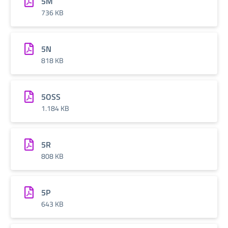
5M
736 KB
5N
818 KB
5OSS
1.184 KB
5R
808 KB
5P
643 KB