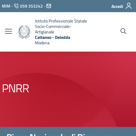
Vai ai contenuti
MIM
-
059 353242
-
Accedi
Vai al menu di navigazione
Vai al footer
Istituto Professionale Statale
Socio-Commerciale-
Artigianale
Cattaneo - Deledda
Modena
PNRR