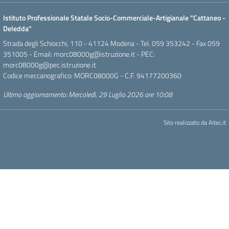
Istituto Professionale Statale Socio-Commerciale-Artigianale "Cattaneo -
Deledda"
Strada degli Schiocchi, 110 - 41124 Modena - Tel. 059 353242 - Fax 059
351005 - Email:
morc08000g@istruzione.it
- PEC:
morc08000g@pec.istruzione.it
Codice meccanografico: MORC08000G - C.F. 94177200360
Ultimo aggiornamento: Mercoledì, 29 Luglio 2026 ore 10:08
Sito realizzato da
Aitec.it