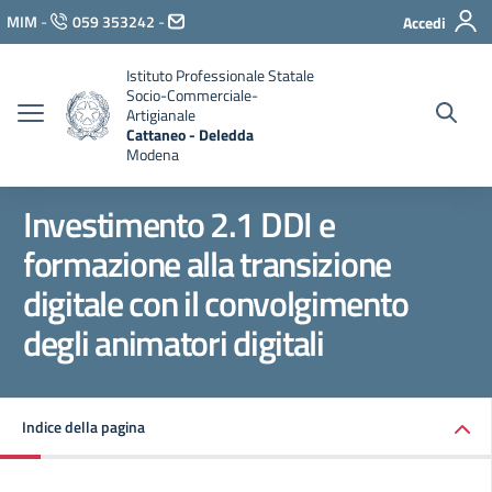
Vai ai contenuti
MIM
-
059 353242
-
Accedi
Vai al menu di navigazione
Vai al footer
Istituto Professionale Statale
Socio-Commerciale-
Artigianale
Cattaneo - Deledda
Modena
Investimento 2.1 DDI e
formazione alla transizione
digitale con il convolgimento
degli animatori digitali
Indice della pagina