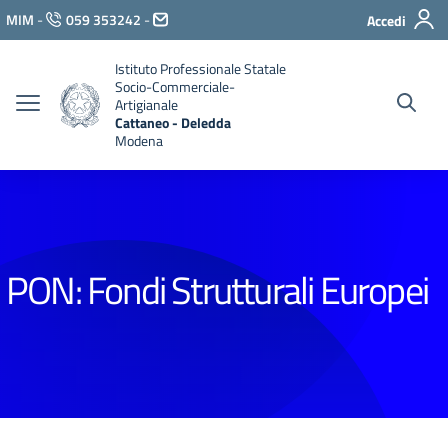
Vai ai contenuti
MIM
-
059 353242
-
Accedi
Vai al menu di navigazione
Vai al footer
Istituto Professionale Statale
Socio-Commerciale-
Artigianale
Cattaneo - Deledda
Modena
PON: Fondi Strutturali Europei