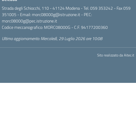
Strada degli Schiocchi, 110 - 41124 Modena - Tel. 059 353242 - Fax 059
351005 - Email:
morc08000g@istruzione.it
- PEC:
morc08000g@pec.istruzione.it
Codice meccanografico: MORC08000G - C.F. 94177200360
Ultimo aggiornamento: Mercoledì, 29 Luglio 2026 ore 10:08
Sito realizzato da
Aitec.it