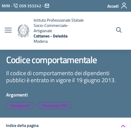
Vai ai contenuti
MIM
-
059 353242
-
Accedi
Vai al menu di navigazione
Vai al footer
Istituto Professionale Statale
Socio-Commerciale-
Artigianale
Cattaneo - Deledda
Modena
Codice comportamentale
Il codice di comportamento dei dipendenti
pubblici è entrato in vigore il 19 giugno 2013.
Argomenti
Insegnanti
Personale ATA
Indice della pagina