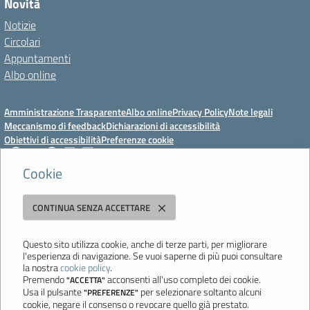
Novità
Notizie
Circolari
Appuntamenti
Albo online
Amministrazione Trasparente
Albo online
Privacy Policy
Note legali
Meccanismo di feedback
Dichiarazioni di accessibilità
Obiettivi di accessibilità
Preferenze cookie
Cookie
Istituto Professionale Statale Socio-Commerciale-Artigianale "Cattaneo -
CONTINUA SENZA ACCETTARE
Deledda"
Strada degli Schiocchi, 110 - 41124 Modena - Tel. 059 353242 - Fax 059
351005 - Email:
morc08000g@istruzione.it
- PEC:
Questo sito utilizza cookie, anche di terze parti, per migliorare
l'esperienza di navigazione. Se vuoi saperne di più puoi consultare
morc08000g@pec.istruzione.it
la nostra
cookie policy
.
Codice meccanografico: MORC08000G - C.F. 94177200360
Premendo
acconsenti all'uso completo dei cookie.
"ACCETTA"
Usa il pulsante
per selezionare soltanto alcuni
"PREFERENZE"
Ultimo aggiornamento: Mercoledì, 29 Luglio 2026 ore 10:08
cookie, negare il consenso o revocare quello già prestato.