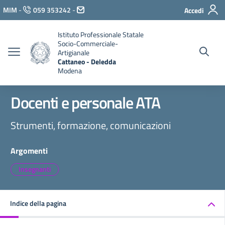
Vai ai contenuti
MIM
-
059 353242
-
Accedi
Vai al menu di navigazione
Vai al footer
Istituto Professionale Statale
Socio-Commerciale-
Artigianale
Cattaneo - Deledda
Modena
Docenti e personale ATA
Strumenti, formazione, comunicazioni
Argomenti
Insegnanti
Indice della pagina