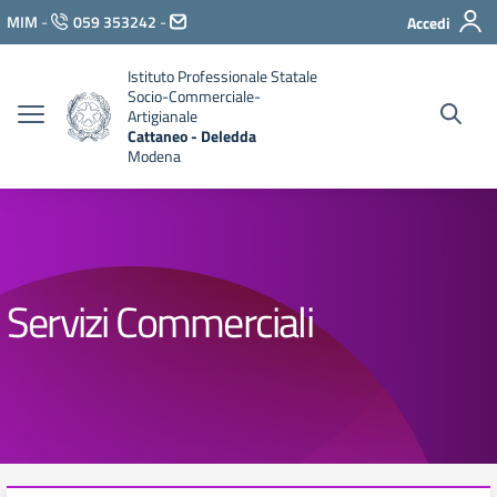
Vai ai contenuti
MIM
-
059 353242
-
Accedi
Vai al menu di navigazione
Vai al footer
Istituto Professionale Statale
Socio-Commerciale-
Artigianale
Cattaneo - Deledda
Modena
Servizi Commerciali