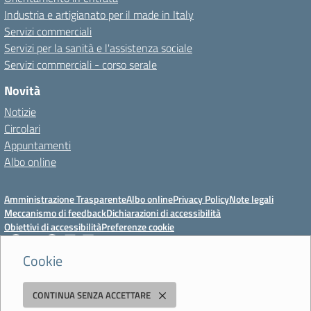
Industria e artigianato per il made in Italy
Servizi commerciali
Servizi per la sanità e l'assistenza sociale
Servizi commerciali - corso serale
Novità
Notizie
Circolari
Appuntamenti
Albo online
Amministrazione Trasparente
Albo online
Privacy Policy
Note legali
Meccanismo di feedback
Dichiarazioni di accessibilità
Obiettivi di accessibilità
Preferenze cookie
Cookie
Istituto Professionale Statale Socio-Commerciale-Artigianale "Cattaneo -
CONTINUA SENZA ACCETTARE
Deledda"