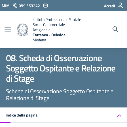
Vai ai contenuti
MIM
-
059 353242
-
Accedi
Vai al menu di navigazione
Vai al footer
Istituto Professionale Statale
Socio-Commerciale-
Artigianale
Cattaneo - Deledda
Modena
08. Scheda di Osservazione
Soggetto Ospitante e Relazione
di Stage
Scheda di Osservazione Soggetto Ospitante e
Relazione di Stage
Indice della pagina