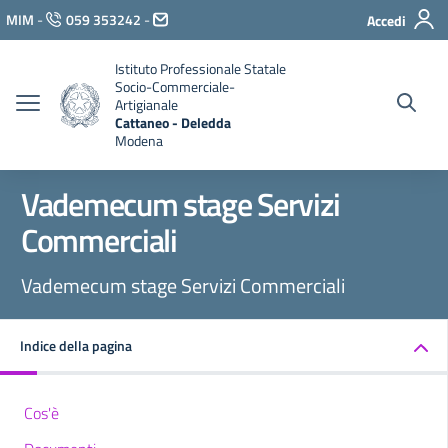
Vai ai contenuti
MIM
-
059 353242
-
Accedi
Vai al menu di navigazione
Vai al footer
Istituto Professionale Statale
Socio-Commerciale-
Artigianale
Cattaneo - Deledda
Modena
Vademecum stage Servizi
Commerciali
Vademecum stage Servizi Commerciali
Indice della pagina
Cos'è