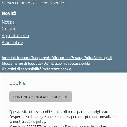
Servizi commerciali - corso serale
Novità
Notizie
Circolari
Appuntamenti
Albo online
Amministrazione Trasparente
Albo online
Privacy Policy
Note legali
Meccanismo di feedback
Dichiarazioni di accessibilità
Obiettivi di accessibilità
Preferenze cookie
Cookie
Istituto Professionale Statale Socio-Commerciale-Artigianale "Cattaneo -
CONTINUA SENZA ACCETTARE
Deledda"
Strada degli Schiocchi, 110 - 41124 Modena - Tel. 059 353242 - Fax 059
351005 - Email:
morc08000g@istruzione.it
- PEC:
Questo sito utilizza cookie, anche di terze parti, per migliorare
l'esperienza di navigazione. Se vuoi saperne di più puoi consultare
morc08000g@pec.istruzione.it
la nostra
cookie policy
.
Codice meccanografico: MORC08000G - C.F. 94177200360
Premendo
acconsenti all'uso completo dei cookie.
"ACCETTA"