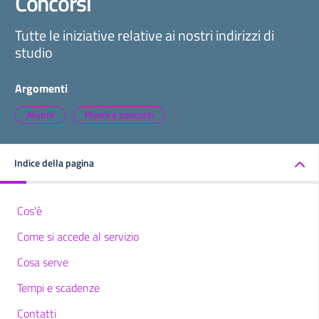
Concorsi
Tutte le iniziative relative ai nostri indirizzi di
studio
Argomenti
Alunni
Premi e concorsi
Indice della pagina
Cos'è
Come si accede al servizio
Cosa serve
Tempi e scadenze
Contatti