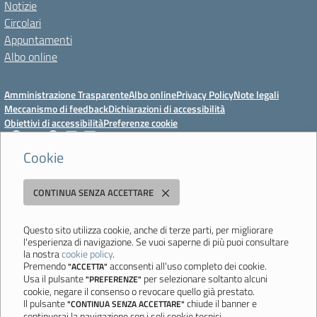
Notizie
Circolari
Appuntamenti
Albo online
Amministrazione Trasparente
Albo online
Privacy Policy
Note legali
Meccanismo di feedback
Dichiarazioni di accessibilità
Obiettivi di accessibilità
Preferenze cookie
Cookie
Istituto Professionale Statale Socio-Commerciale-Artigianale "Cattaneo -
CONTINUA SENZA ACCETTARE
Deledda"
Strada degli Schiocchi, 110 - 41124 Modena - Tel. 059 353242 - Fax 059
351005 - Email:
morc08000g@istruzione.it
- PEC:
Questo sito utilizza cookie, anche di terze parti, per migliorare
l'esperienza di navigazione. Se vuoi saperne di più puoi consultare
morc08000g@pec.istruzione.it
la nostra
cookie policy
.
Codice meccanografico: MORC08000G - C.F. 94177200360
Premendo
acconsenti all'uso completo dei cookie.
"ACCETTA"
Usa il pulsante
per selezionare soltanto alcuni
"PREFERENZE"
Ultimo aggiornamento: Mercoledì, 29 Luglio 2026 ore 10:08
cookie, negare il consenso o revocare quello già prestato.
Il pulsante
chiude il banner e
"CONTINUA SENZA ACCETTARE"
continuerai la navigazione con i soli cookie tecnici.