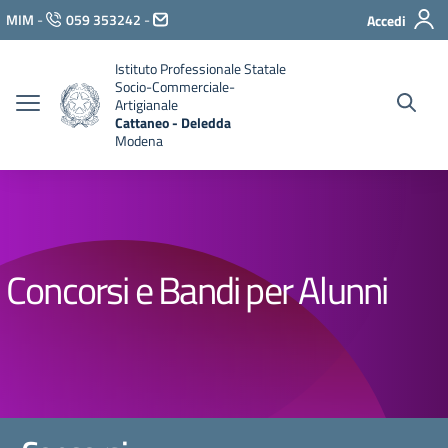
Vai ai contenuti
MIM
-
059 353242
-
Accedi
Vai al menu di navigazione
Vai al footer
Istituto Professionale Statale
Socio-Commerciale-
Artigianale
Cattaneo - Deledda
Modena
Concorsi e Bandi per Alunni