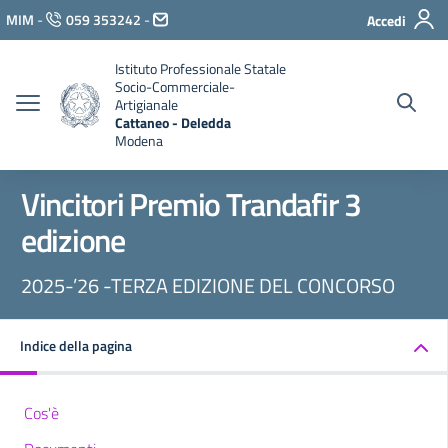
Vai ai contenuti
MIM
-
059 353242
-
Accedi
Vai al menu di navigazione
Vai al footer
Istituto Professionale Statale
Socio-Commerciale-
Artigianale
Cattaneo - Deledda
Modena
Vincitori Premio Trandafir 3
edizione
2025-’26 -TERZA EDIZIONE DEL CONCORSO
Indice della pagina
Cos'è