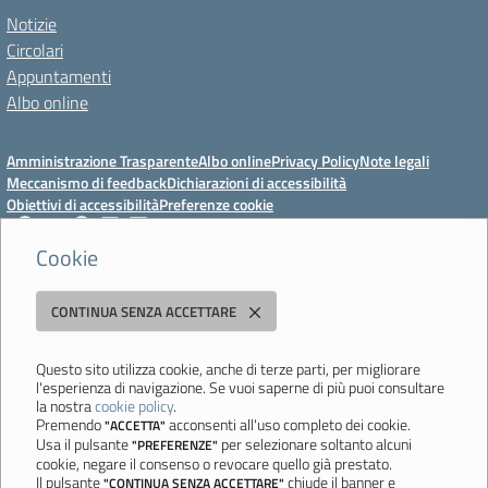
Notizie
Circolari
Appuntamenti
Albo online
Amministrazione Trasparente
Albo online
Privacy Policy
Note legali
Meccanismo di feedback
Dichiarazioni di accessibilità
Obiettivi di accessibilità
Preferenze cookie
Cookie
Istituto Professionale Statale Socio-Commerciale-Artigianale "Cattaneo -
CONTINUA SENZA ACCETTARE
Deledda"
Strada degli Schiocchi, 110 - 41124 Modena - Tel. 059 353242 - Fax 059
351005 - Email:
morc08000g@istruzione.it
- PEC:
Questo sito utilizza cookie, anche di terze parti, per migliorare
l'esperienza di navigazione. Se vuoi saperne di più puoi consultare
morc08000g@pec.istruzione.it
la nostra
cookie policy
.
Codice meccanografico: MORC08000G - C.F. 94177200360
Premendo
acconsenti all'uso completo dei cookie.
"ACCETTA"
Usa il pulsante
per selezionare soltanto alcuni
"PREFERENZE"
Ultimo aggiornamento: Mercoledì, 29 Luglio 2026 ore 10:08
cookie, negare il consenso o revocare quello già prestato.
Il pulsante
chiude il banner e
"CONTINUA SENZA ACCETTARE"