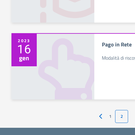
2023
Pago in Rete
16
gen
Modalità di risco
1
2
Pagina Precedente