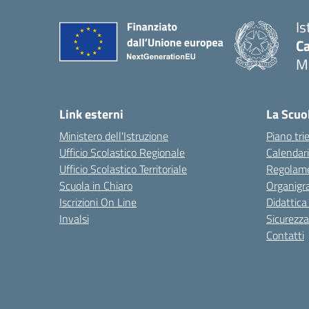
Is
C
M
Link esterni
La Scuo
Ministero dell'Istruzione
Piano tri
Ufficio Scolastico Regionale
Calendari
Ufficio Scolastico Territoriale
Regolame
Scuola in Chiaro
Organig
Iscrizioni On Line
Didattica
Invalsi
Sicurezza
Contatti