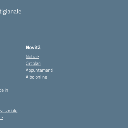
tigianale
Novità
Notizie
Circolari
Appuntamenti
Albo online
de in
za sociale
le