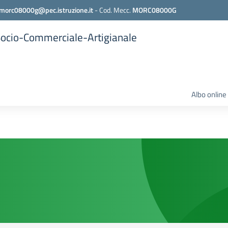
morc08000g@pec.istruzione.it
-
Cod. Mecc.
MORC08000G
 Socio-Commerciale-Artigianale
Albo online