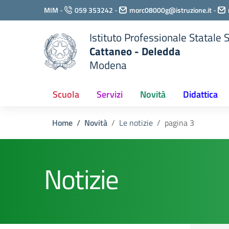
Vai ai contenuti
MIM
-
059 353242
-
morc08000g@istruzione.it
-
Vai al menu di navigazione
Vai al footer
Istituto Professionale Statale
Cattaneo - Deledda
Modena
Scuola
Servizi
Novità
Didattica
Home
Novità
Le notizie
pagina 3
Notizie