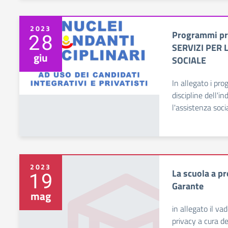
2023
Programmi pro
28
SERVIZI PER L
giu
SOCIALE
In allegato i pro
discipline dell'in
l'assistenza soci
2023
La scuola a pr
19
Garante
mag
in allegato il v
privacy a cura d