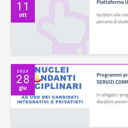
Piattaforma U
11
ott
Iscrizioni alle c
percorso di studi
2023
Programmi pro
28
SERVIZI COM
giu
In allegato i pro
discipline presen