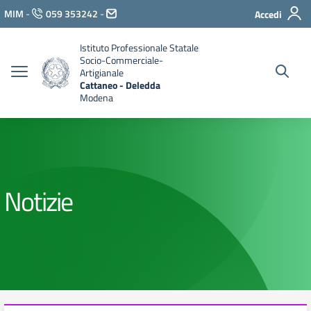
Vai ai contenuti
MIM
-
059 353242
-
Accedi
Vai al menu di navigazione
Vai al footer
Istituto Professionale Statale
Socio-Commerciale-
Artigianale
Cattaneo - Deledda
Modena
Notizie