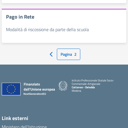
Pago in Rete
Modalità di riscossione da parte della scuola
Pagina
2
Pagina Precedente
Istituto Professionale Statale Socio-
Commerciale-Artigianale
Cattaneo - Deledda
Modena
Link esterni
Ministero dell'Istruzione