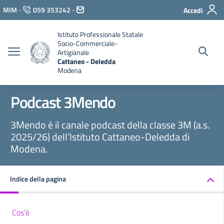
Vai ai contenuti
MIM
-
059 353242
-
Accedi
Vai al menu di navigazione
Vai al footer
Istituto Professionale Statale
Socio-Commerciale-
Artigianale
Cattaneo - Deledda
Modena
Podcast 3Mendo
3Mendo è il canale podcast della classe 3M (a.s.
2025/26) dell’Istituto Cattaneo-Deledda di
Modena.
Indice della pagina
Cos'è