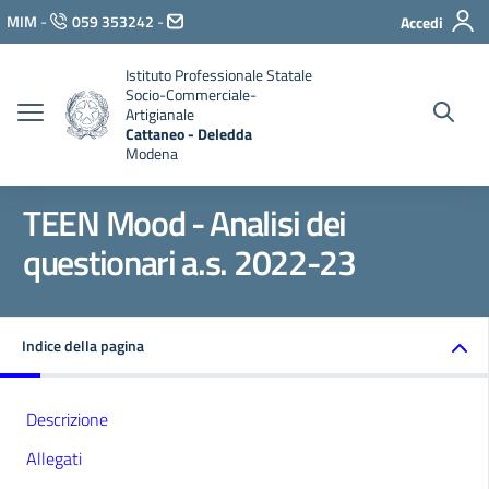
Vai ai contenuti
MIM
-
059 353242
-
Accedi
Vai al menu di navigazione
Vai al footer
Istituto Professionale Statale
Socio-Commerciale-
Artigianale
Cattaneo - Deledda
Modena
TEEN Mood - Analisi dei
questionari a.s. 2022-23
Indice della pagina
Descrizione
Allegati