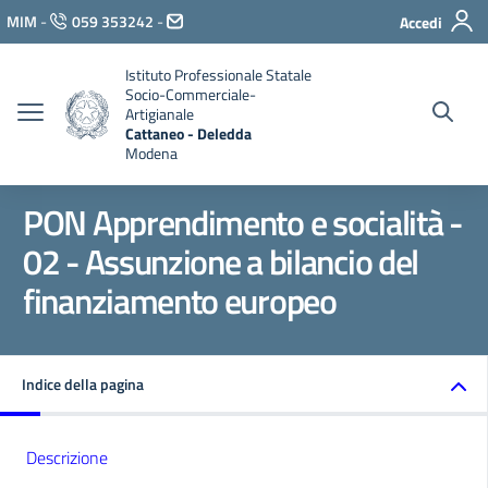
Vai ai contenuti
MIM
-
059 353242
-
Accedi
Vai al menu di navigazione
Vai al footer
Istituto Professionale Statale
Socio-Commerciale-
Artigianale
Cattaneo - Deledda
Modena
PON Apprendimento e socialità -
02 - Assunzione a bilancio del
finanziamento europeo
Indice della pagina
Descrizione