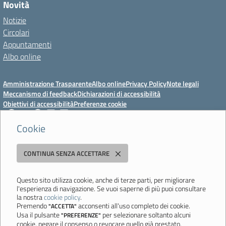
Novità
Notizie
Circolari
Appuntamenti
Albo online
Amministrazione Trasparente
Albo online
Privacy Policy
Note legali
Meccanismo di feedback
Dichiarazioni di accessibilità
Obiettivi di accessibilità
Preferenze cookie
Cookie
Istituto Professionale Statale Socio-Commerciale-Artigianale "Cattaneo -
CONTINUA SENZA ACCETTARE
Deledda"
Strada degli Schiocchi, 110 - 41124 Modena - Tel. 059 353242 - Fax 059
351005 - Email:
morc08000g@istruzione.it
- PEC:
Questo sito utilizza cookie, anche di terze parti, per migliorare
l'esperienza di navigazione. Se vuoi saperne di più puoi consultare
morc08000g@pec.istruzione.it
la nostra
cookie policy
.
Codice meccanografico: MORC08000G - C.F. 94177200360
Premendo
acconsenti all'uso completo dei cookie.
"ACCETTA"
Usa il pulsante
per selezionare soltanto alcuni
"PREFERENZE"
Ultimo aggiornamento: Mercoledì, 29 Luglio 2026 ore 10:08
cookie, negare il consenso o revocare quello già prestato.