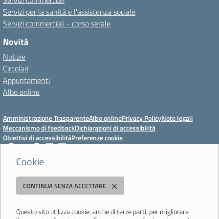
Servizi commerciali
Servizi per la sanità e l'assistenza sociale
Servizi commerciali - corso serale
Novità
Notizie
Circolari
Appuntamenti
Albo online
Amministrazione Trasparente
Albo online
Privacy Policy
Note legali
Meccanismo di feedback
Dichiarazioni di accessibilità
Obiettivi di accessibilità
Preferenze cookie
Cookie
Istituto Professionale Statale Socio-Commerciale-Artigianale "Cattaneo -
CONTINUA SENZA ACCETTARE
Deledda"
Strada degli Schiocchi, 110 - 41124 Modena - Tel. 059 353242 - Fax 059
351005 - Email:
morc08000g@istruzione.it
- PEC:
Questo sito utilizza cookie, anche di terze parti, per migliorare