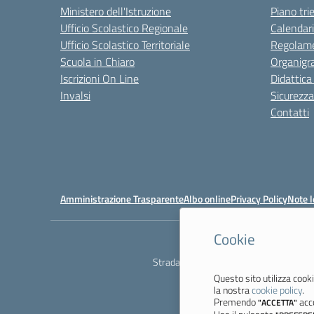
Ministero dell'Istruzione
Piano tri
Ufficio Scolastico Regionale
Calendari
Ufficio Scolastico Territoriale
Regolame
Scuola in Chiaro
Organig
Iscrizioni On Line
Didattica
Invalsi
Sicurezza
Contatti
Amministrazione Trasparente
Albo online
Privacy Policy
Note l
Cookie
Ist
Strada degli Schiocchi, 110 - 41124 M
Questo sito utilizza cooki
la nostra
cookie policy
.
Premendo
acco
"ACCETTA"