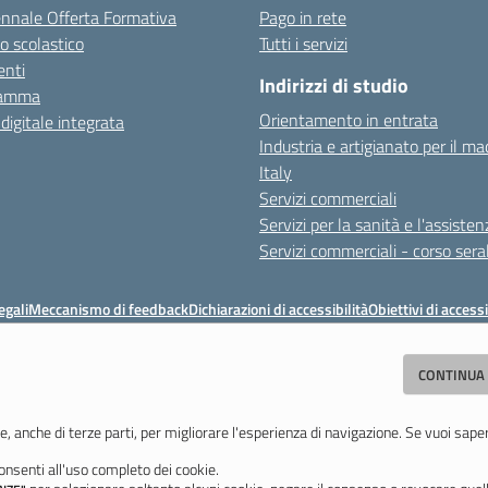
ennale Offerta Formativa
Pago in rete
o scolastico
Tutti i servizi
nti
Indirizzi di studio
ramma
Orientamento in entrata
 digitale integrata
Industria e artigianato per il ma
Italy
Servizi commerciali
Servizi per la sanità e l'assisten
Servizi commerciali - corso sera
egali
Meccanismo di feedback
Dichiarazioni di accessibilità
Obiettivi di accessi
ituto Professionale Statale Socio-Commerciale-Artigianale "Cattaneo - Dele
CONTINUA
odena - Tel. 059 353242 - Fax 059 351005 - Email:
morc08000g@istruzione.i
Codice meccanografico: MORC08000G - C.F. 94177200360
e, anche di terze parti, per migliorare l'esperienza di navigazione. Se vuoi sape
nsenti all'uso completo dei cookie.
Ultimo aggiornamento: Mercoledì, 29 Luglio 2026 ore 10:08