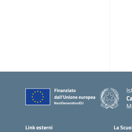
Is
C
M
Link esterni
La Scuo