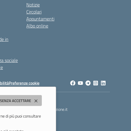
Notizie
Circolari
Appuntamenti
Albo online
de in
za sociale
le
bilità
Preferenze cookie
dda"
 SENZA ACCETTARE
t
- PEC:
morc08000g@pec.istruzione.it
rne di più puoi consultare