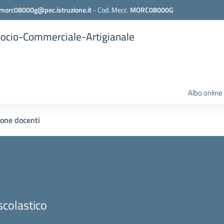
morc08000g@pec.istruzione.it
-
Cod. Mecc.
MORC08000G
 Socio-Commerciale-Artigianale
Albo online
one docenti
scolastico