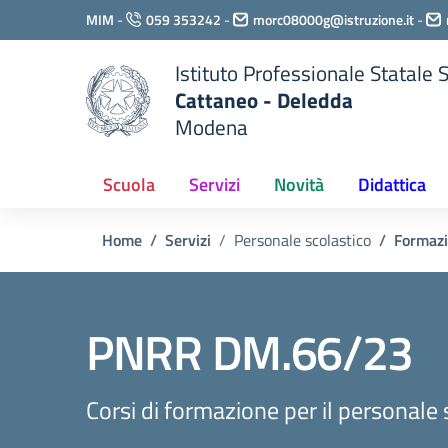
Vai ai contenuti
MIM
-
059 353242
-
morc08000g@istruzione.it
-
Vai al menu di navigazione
Vai al footer
Istituto Professionale Statale
Cattaneo - Deledda
Modena
Scuola
Servizi
Novità
Didattica
Home
Servizi
Personale scolastico
Formazi
PNRR DM.66/23
Corsi di formazione per il personale 