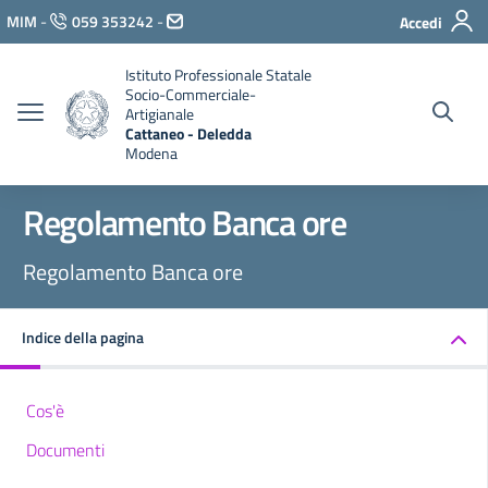
Vai ai contenuti
MIM
-
059 353242
-
Accedi
Vai al menu di navigazione
Vai al footer
Istituto Professionale Statale
Socio-Commerciale-
Artigianale
Cattaneo - Deledda
Modena
Regolamento Banca ore
Regolamento Banca ore
Indice della pagina
Cos'è
Documenti