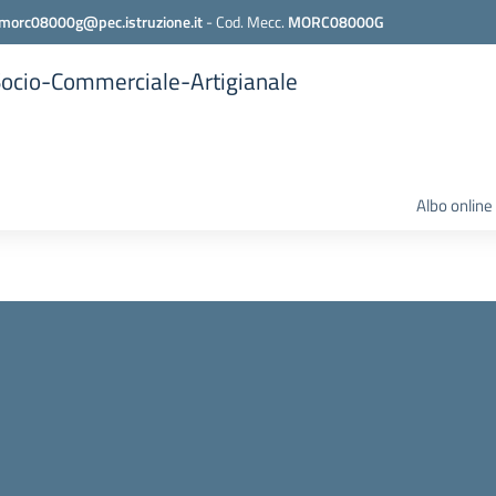
morc08000g@pec.istruzione.it
-
Cod. Mecc.
MORC08000G
 Socio-Commerciale-Artigianale
Albo online