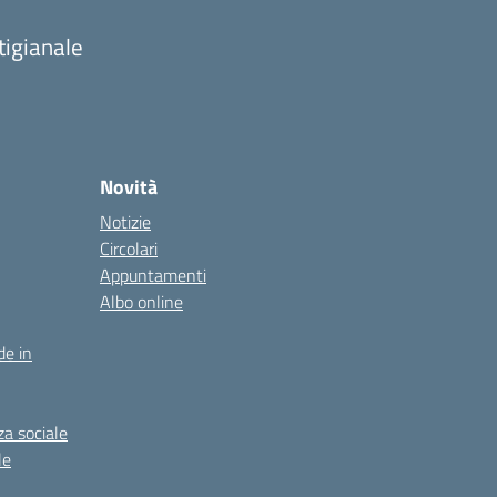
tigianale
Novità
Notizie
Circolari
Appuntamenti
Albo online
de in
za sociale
le