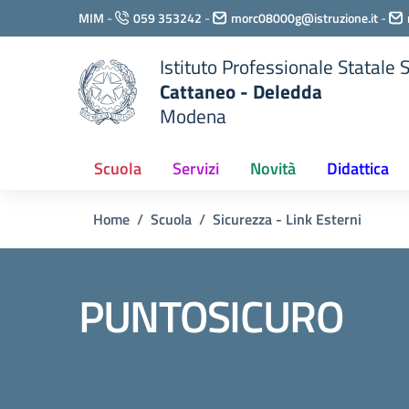
Vai ai contenuti
MIM
-
059 353242
-
morc08000g@istruzione.it
-
Vai al menu di navigazione
Vai al footer
Istituto Professionale Statale
Cattaneo - Deledda
Modena
Scuola
Servizi
Novità
Didattica
Home
Scuola
Sicurezza - Link Esterni
PUNTOSICURO