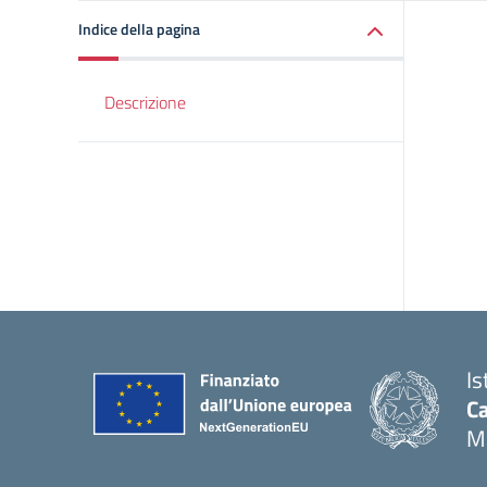
Indice della pagina
Descrizione
Is
C
M