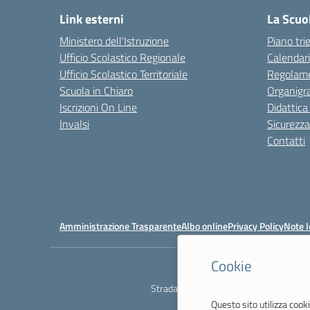
Link esterni
La Scuo
Ministero dell'Istruzione
Piano tri
Ufficio Scolastico Regionale
Calendari
Ufficio Scolastico Territoriale
Regolame
Scuola in Chiaro
Organig
Iscrizioni On Line
Didattica
Invalsi
Sicurezza
Contatti
Amministrazione Trasparente
Albo online
Privacy Policy
Note l
Cookie
Ist
Strada degli Schiocchi, 110 - 41124 M
Questo sito utilizza cooki