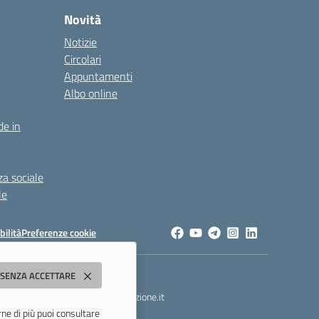
Novità
Notizie
Circolari
Appuntamenti
Albo online
de in
za sociale
le
bilità
Preferenze cookie
dda"
 SENZA ACCETTARE
t
- PEC:
morc08000g@pec.istruzione.it
rne di più puoi consultare