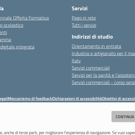
la
Servizi
ennale Offerta Formativa
Pago in rete
o scolastico
Tutti i servizi
nti
Indirizzi di studio
ramma
Orientamento in entrata
 digitale integrata
Industria e artigianato per il ma
Italy
Servizi commerciali
Servizi per la sanità e l'assisten
Servizi commerciali - corso sera
egali
Meccanismo di feedback
Dichiarazioni di accessibilità
Obiettivi di accessi
ituto Professionale Statale Socio-Commerciale-Artigianale "Cattaneo - Dele
CONTINUA
odena - Tel. 059 353242 - Fax 059 351005 - Email:
morc08000g@istruzione.i
Codice meccanografico: MORC08000G - C.F. 94177200360
e, anche di terze parti, per migliorare l'esperienza di navigazione. Se vuoi sape