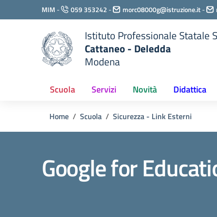
Vai ai contenuti
MIM
-
059 353242
-
morc08000g@istruzione.it
-
Vai al menu di navigazione
Vai al footer
Istituto Professionale Statale
Cattaneo - Deledda
Modena
Scuola
Servizi
Novità
Didattica
Home
Scuola
Sicurezza - Link Esterni
Google for Educati