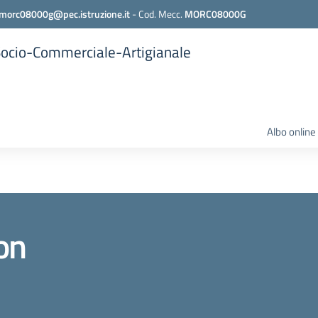
morc08000g@pec.istruzione.it
-
Cod. Mecc.
MORC08000G
 Socio-Commerciale-Artigianale
Albo online
on