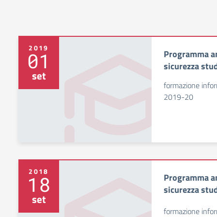
2019
Programma an
01
sicurezza stu
set
formazione info
2019-20
2018
Programma an
18
sicurezza stu
set
formazione info