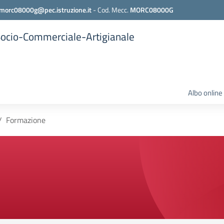
morc08000g@pec.istruzione.it
-
Cod. Mecc.
MORC08000G
 Socio-Commerciale-Artigianale
Albo online
Formazione