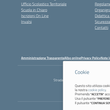
Ufficio Scolastico Territoriale
Regolame
Scuola in Chiaro
Organig
Iscrizioni On Line
Didattica
Invalsi
Sicurezza
Contatti
Amministrazione Trasparente
Albo online
Privacy Policy
Note l
Cookie
Ist
Strada degli Schiocchi, 110 - 41124 M
Questo sito utilizza cooki
la nostra
cookie policy
.
Premendo
acco
"ACCETTA"
Usa il pulsante
"PREFERE
Il pulsante
"CONTINUA SE