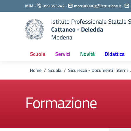
Vai ai contenuti
MIM
-
059 353242
-
morc08000g@istruzione.it
-
Vai al menu di navigazione
Vai al footer
Istituto Professionale Statale
Cattaneo - Deledda
Modena
Scuola
Servizi
Novità
Didattica
Home
Scuola
Sicurezza - Documenti Interni
Formazione