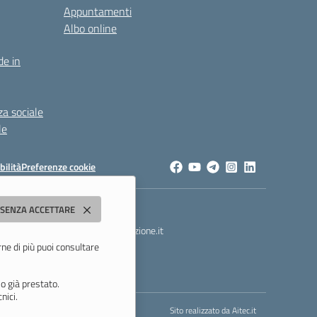
Appuntamenti
Albo online
de in
za sociale
le
bilità
Preferenze cookie
dda"
 SENZA ACCETTARE
t
- PEC:
morc08000g@pec.istruzione.it
rne di più puoi consultare
o già prestato.
nici.
Sito realizzato da
Aitec.it