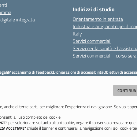
nti
Indirizzi di studio
ramma
Orientamento in entrata
 digitale integrata
Industria e artigianato per il ma
Italy
Servizi commerciali
Servizi per la sanità e l'assisten
Servizi commerciali - corso sera
egali
Meccanismo di feedback
Dichiarazioni di accessibilità
Obiettivi di accessi
ituto Professionale Statale Socio-Commerciale-Artigianale "Cattaneo - Dele
CONTINUA
odena - Tel. 059 353242 - Fax 059 351005 - Email:
morc08000g@istruzione.i
Codice meccanografico: MORC08000G - C.F. 94177200360
e, anche di terze parti, per migliorare l'esperienza di navigazione. Se vuoi sape
nsenti all'uso completo dei cookie.
Ultimo aggiornamento: Mercoledì, 29 Luglio 2026 ore 10:08
per selezionare soltanto alcuni cookie, negare il consenso o revocare quell
NZE"
chiude il banner e continuerai la navigazione con i soli cookie tec
NZA ACCETTARE"