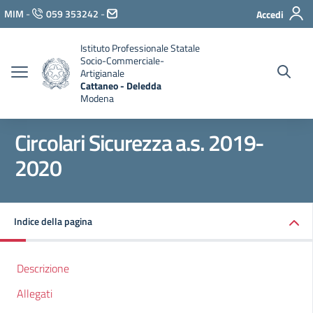
Vai ai contenuti
MIM
-
059 353242
-
Accedi
Vai al menu di navigazione
Vai al footer
Istituto Professionale Statale
Socio-Commerciale-
Artigianale
Cattaneo - Deledda
Modena
Circolari Sicurezza a.s. 2019-
2020
Indice della pagina
Descrizione
Allegati