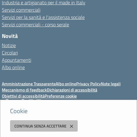
Industria e artigianato per il made in Italy
Servizi commerciali
Servizi per la sanità e l'assistenza sociale
Servizi commerciali - corso serale
Novità
Notizie
Circolari
Appuntamenti
Albo online
Amministrazione Trasparente
Albo online
Privacy Policy
Note legali
Meccanismo di feedback
Dichiarazioni di accessibilità
Obiettivi di accessibilità
Preferenze cookie
Cookie
Istituto Professionale Statale Socio-Commerciale-Artigianale "Cattaneo -
CONTINUA SENZA ACCETTARE
Deledda"
Strada degli Schiocchi, 110 - 41124 Modena - Tel. 059 353242 - Fax 059