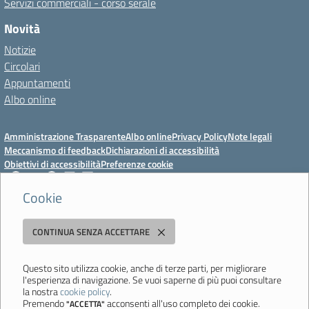
Servizi commerciali - corso serale
Novità
Notizie
Circolari
Appuntamenti
Albo online
Amministrazione Trasparente
Albo online
Privacy Policy
Note legali
Meccanismo di feedback
Dichiarazioni di accessibilità
Obiettivi di accessibilità
Preferenze cookie
Cookie
Istituto Professionale Statale Socio-Commerciale-Artigianale "Cattaneo -
CONTINUA SENZA ACCETTARE
Deledda"
Strada degli Schiocchi, 110 - 41124 Modena - Tel. 059 353242 - Fax 059
351005 - Email:
morc08000g@istruzione.it
- PEC:
Questo sito utilizza cookie, anche di terze parti, per migliorare
l'esperienza di navigazione. Se vuoi saperne di più puoi consultare
morc08000g@pec.istruzione.it
la nostra
cookie policy
.
Codice meccanografico: MORC08000G - C.F. 94177200360
Premendo
acconsenti all'uso completo dei cookie.
"ACCETTA"