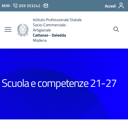
Vai ai contenuti
MIM
-
059 353242
-
Accedi
Vai al menu di navigazione
Vai al footer
Istituto Professionale Statale
Socio-Commerciale-
Artigianale
Cattaneo - Deledda
Modena
Scuola e competenze 21-27