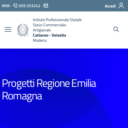
Vai ai contenuti
MIM
-
059 353242
-
Accedi
Vai al menu di navigazione
Vai al footer
Istituto Professionale Statale
Socio-Commerciale-
Artigianale
Cattaneo - Deledda
Modena
Progetti Regione Emilia
Romagna