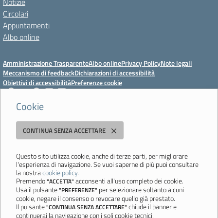
Notizie
Circolari
Appuntamenti
Albo online
Amministrazione Trasparente
Albo online
Privacy Policy
Note legali
Meccanismo di feedback
Dichiarazioni di accessibilità
Obiettivi di accessibilità
Preferenze cookie
Cookie
Istituto Professionale Statale Socio-Commerciale-Artigianale "Cattaneo -
CONTINUA SENZA ACCETTARE
Deledda"
Strada degli Schiocchi, 110 - 41124 Modena - Tel. 059 353242 - Fax 059
351005 - Email:
morc08000g@istruzione.it
- PEC:
Questo sito utilizza cookie, anche di terze parti, per migliorare
l'esperienza di navigazione. Se vuoi saperne di più puoi consultare
morc08000g@pec.istruzione.it
la nostra
cookie policy
.
Codice meccanografico: MORC08000G - C.F. 94177200360
Premendo
acconsenti all'uso completo dei cookie.
"ACCETTA"
Usa il pulsante
per selezionare soltanto alcuni
"PREFERENZE"
Ultimo aggiornamento: Mercoledì, 29 Luglio 2026 ore 10:08
cookie, negare il consenso o revocare quello già prestato.
Il pulsante
chiude il banner e
"CONTINUA SENZA ACCETTARE"
continuerai la navigazione con i soli cookie tecnici.