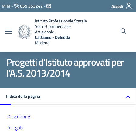
Vai ai contenuti
MIM
-
059 353242
-
Accedi
Vai al menu di navigazione
Vai al footer
Istituto Professionale Statale
Socio-Commerciale-
Artigianale
Cattaneo - Deledda
Modena
Progetti d'Istituto approvati per
l'A.S. 2013/2014
Indice della pagina
Descrizione
Allegati