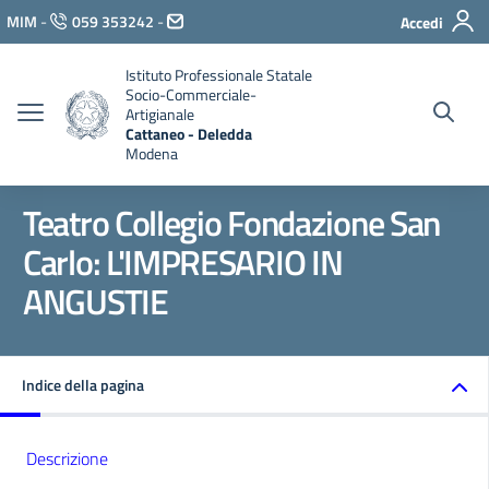
Vai ai contenuti
MIM
-
059 353242
-
Accedi
Vai al menu di navigazione
Vai al footer
Istituto Professionale Statale
Socio-Commerciale-
Artigianale
Cattaneo - Deledda
Modena
Teatro Collegio Fondazione San
Carlo: L'IMPRESARIO IN
ANGUSTIE
Indice della pagina
Descrizione