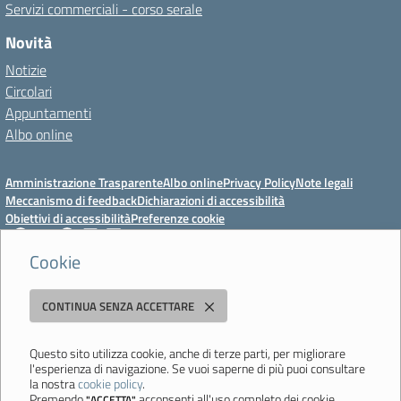
Servizi commerciali - corso serale
Novità
Notizie
Circolari
Appuntamenti
Albo online
Amministrazione Trasparente
Albo online
Privacy Policy
Note legali
Meccanismo di feedback
Dichiarazioni di accessibilità
Obiettivi di accessibilità
Preferenze cookie
Cookie
Istituto Professionale Statale Socio-Commerciale-Artigianale "Cattaneo -
CONTINUA SENZA ACCETTARE
Deledda"
Strada degli Schiocchi, 110 - 41124 Modena - Tel. 059 353242 - Fax 059
351005 - Email:
morc08000g@istruzione.it
- PEC:
Questo sito utilizza cookie, anche di terze parti, per migliorare
l'esperienza di navigazione. Se vuoi saperne di più puoi consultare
morc08000g@pec.istruzione.it
la nostra
cookie policy
.
Codice meccanografico: MORC08000G - C.F. 94177200360
Premendo
acconsenti all'uso completo dei cookie.
"ACCETTA"