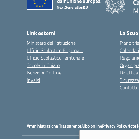
C
M
Link esterni
La Scuo
Ministero dell'Istruzione
Piano tri
Ufficio Scolastico Regionale
Calendari
Ufficio Scolastico Territoriale
Regolame
Scuola in Chiaro
Organig
Iscrizioni On Line
Didattica
Invalsi
Sicurezza
Contatti
Amministrazione Trasparente
Albo online
Privacy Policy
Note l