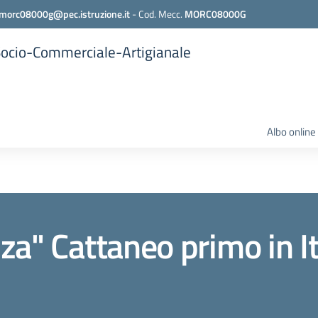
morc08000g@pec.istruzione.it
-
Cod. Mecc.
MORC08000G
 Socio-Commerciale-Artigianale
Albo online
za" Cattaneo primo in It