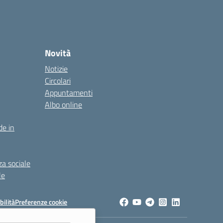
Novità
Notizie
Circolari
Appuntamenti
Albo online
de in
za sociale
le
bilità
Preferenze cookie