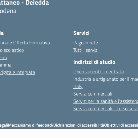
attaneo - Deledda
odena
la
Servizi
ennale Offerta Formativa
Pago in rete
o scolastico
Tutti i servizi
nti
Indirizzi di studio
ramma
Orientamento in entrata
 digitale integrata
Industria e artigianato per il ma
Italy
Servizi commerciali
Servizi per la sanità e l'assisten
Servizi commerciali - corso sera
egali
Meccanismo di feedback
Dichiarazioni di accessibilità
Obiettivi di accessi