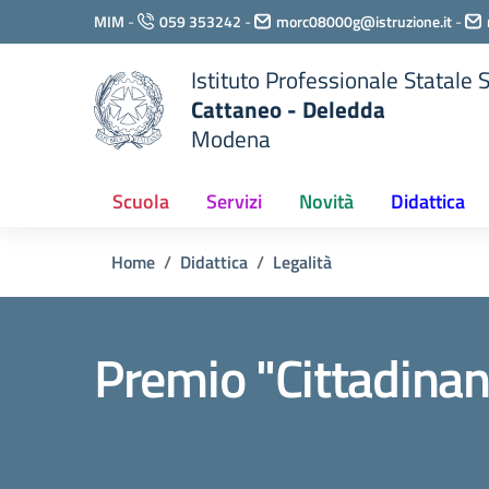
Vai ai contenuti
MIM
-
059 353242
-
morc08000g@istruzione.it
-
Vai al menu di navigazione
Vai al footer
Istituto Professionale Statale
Cattaneo - Deledda
Modena
Scuola
Servizi
Novità
Didattica
Home
Didattica
Legalità
Premio "Cittadinan