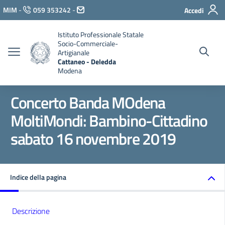
Vai ai contenuti
MIM
-
059 353242
-
Accedi
Vai al menu di navigazione
Vai al footer
Istituto Professionale Statale
Socio-Commerciale-
Artigianale
Cattaneo - Deledda
Modena
Concerto Banda MOdena
MoltiMondi: Bambino-Cittadino
sabato 16 novembre 2019
Indice della pagina
Descrizione