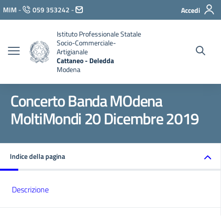
Vai ai contenuti
MIM
-
059 353242
-
Accedi
Vai al menu di navigazione
Vai al footer
Istituto Professionale Statale
Socio-Commerciale-
Artigianale
Cattaneo - Deledda
Modena
Concerto Banda MOdena
MoltiMondi 20 Dicembre 2019
Indice della pagina
Descrizione