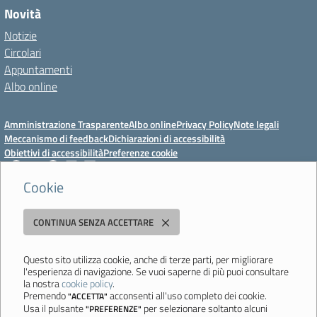
Novità
Notizie
Circolari
Appuntamenti
Albo online
Amministrazione Trasparente
Albo online
Privacy Policy
Note legali
Meccanismo di feedback
Dichiarazioni di accessibilità
Obiettivi di accessibilità
Preferenze cookie
Cookie
Istituto Professionale Statale Socio-Commerciale-Artigianale "Cattaneo -
CONTINUA SENZA ACCETTARE
Deledda"
Strada degli Schiocchi, 110 - 41124 Modena - Tel. 059 353242 - Fax 059
351005 - Email:
morc08000g@istruzione.it
- PEC:
Questo sito utilizza cookie, anche di terze parti, per migliorare
l'esperienza di navigazione. Se vuoi saperne di più puoi consultare
morc08000g@pec.istruzione.it
la nostra
cookie policy
.
Codice meccanografico: MORC08000G - C.F. 94177200360
Premendo
acconsenti all'uso completo dei cookie.
"ACCETTA"
Usa il pulsante
per selezionare soltanto alcuni
"PREFERENZE"
Ultimo aggiornamento: Mercoledì, 29 Luglio 2026 ore 10:08