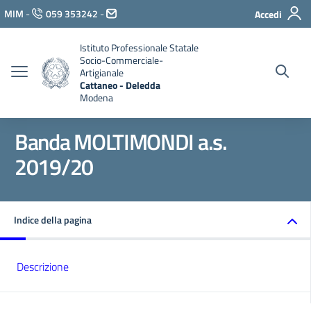
Vai ai contenuti
MIM
-
059 353242
-
Accedi
Vai al menu di navigazione
Vai al footer
Istituto Professionale Statale
Socio-Commerciale-
Artigianale
Cattaneo - Deledda
Modena
Banda MOLTIMONDI a.s.
2019/20
Indice della pagina
Descrizione