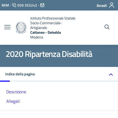
Vai ai contenuti
MIM
-
059 353242
-
Accedi
Vai al menu di navigazione
Vai al footer
Istituto Professionale Statale
Socio-Commerciale-
Artigianale
Cattaneo - Deledda
Modena
2020 Ripartenza Disabilità
Indice della pagina
Descrizione
Allegati