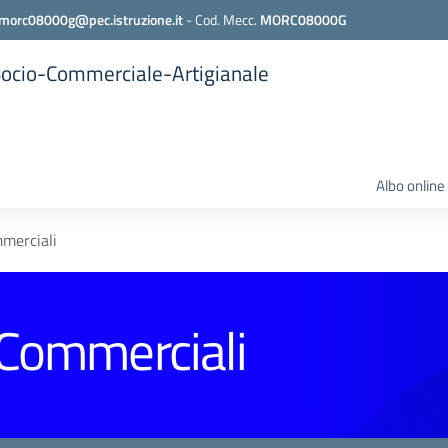
morc08000g@pec.istruzione.it
-
Cod. Mecc.
MORC08000G
 Socio-Commerciale-Artigianale
Albo online
mmerciali
 Commerciali