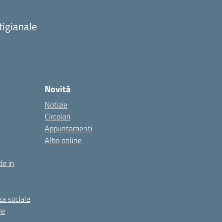
tigianale
Novità
Notizie
Circolari
Appuntamenti
Albo online
de in
za sociale
le