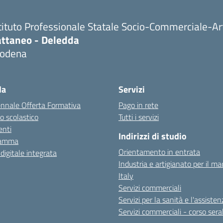
tituto Professionale Statale Socio-Commerciale-Ar
attaneo - Deledda
odena
la
Servizi
ennale Offerta Formativa
Pago in rete
o scolastico
Tutti i servizi
nti
Indirizzi di studio
ramma
Orientamento in entrata
 digitale integrata
Industria e artigianato per il ma
Italy
Servizi commerciali
Servizi per la sanità e l'assisten
Servizi commerciali - corso sera