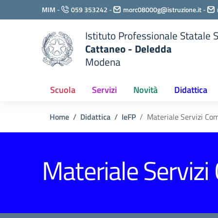
Vai ai contenuti
MIM
-
059 353242
-
morc08000g@istruzione.it
-
Vai al menu di navigazione
Vai al footer
Istituto Professionale Statale
Cattaneo - Deledda
Modena
Scuola
Servizi
Novità
Didattica
Home
Didattica
IeFP
Materiale Servizi Co
Materiale Servizi