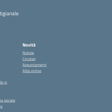
tigianale
Novità
Notizie
Circolari
Appuntamenti
Albo online
de in
za sociale
le