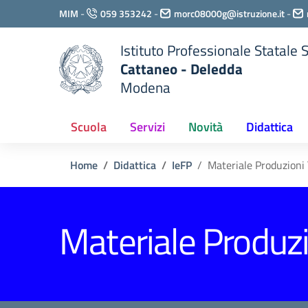
Vai ai contenuti
MIM
-
059 353242
-
morc08000g@istruzione.it
-
Vai al menu di navigazione
Vai al footer
Istituto Professionale Statale
Cattaneo - Deledda
Modena
Scuola
Servizi
Novità
Didattica
Home
Didattica
IeFP
Materiale Produzioni T
Materiale Produzio