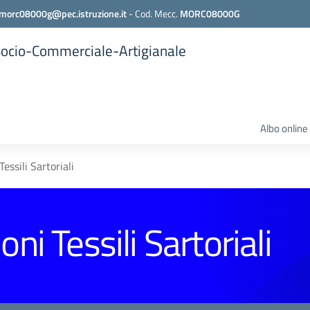
morc08000g@pec.istruzione.it
-
Cod. Mecc.
MORC08000G
 Socio-Commerciale-Artigianale
Albo online
essili Sartoriali
ni Tessili Sartoriali