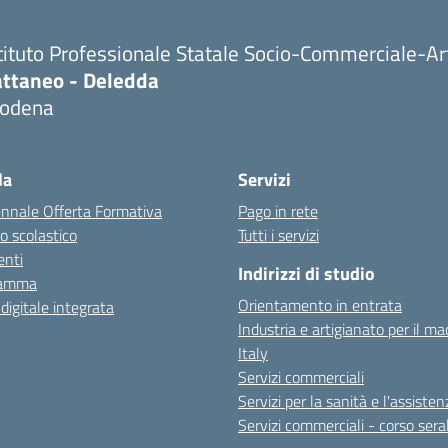
tituto Professionale Statale Socio-Commerciale-Ar
attaneo - Deledda
odena
la
Servizi
ennale Offerta Formativa
Pago in rete
o scolastico
Tutti i servizi
nti
Indirizzi di studio
ramma
Orientamento in entrata
 digitale integrata
Industria e artigianato per il ma
Italy
Servizi commerciali
Servizi per la sanità e l'assisten
Servizi commerciali - corso sera